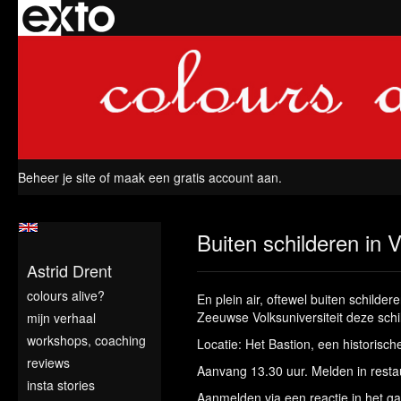
Beheer je site
of
maak een gratis account aan
.
Buiten schilderen in 
Astrid Drent
colours alive?
En plein air, oftewel buiten schilde
Zeeuwse Volksuniversiteit deze sch
mijn verhaal
workshops, coaching
Locatie: Het Bastion, een historisc
reviews
Aanvang 13.30 uur. Melden in resta
insta stories
Aanmelden via een reactie in het ga