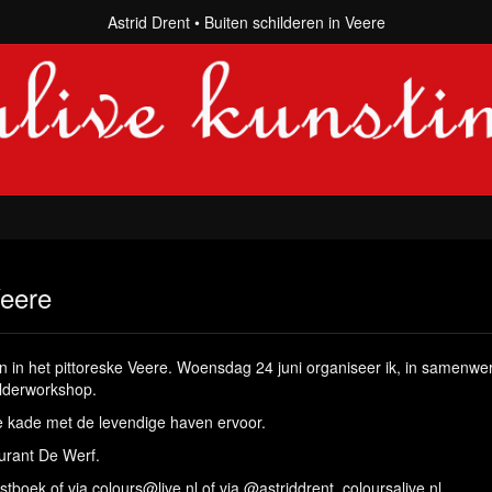
Astrid Drent
Buiten schilderen in Veere
Veere
ren in het pittoreske Veere. Woensdag 24 juni organiseer ik, in samenw
ilderworkshop.
he kade met de levendige haven ervoor.
urant De Werf.
stboek of via colours@live.nl of via @astriddrent_coloursalive.nl